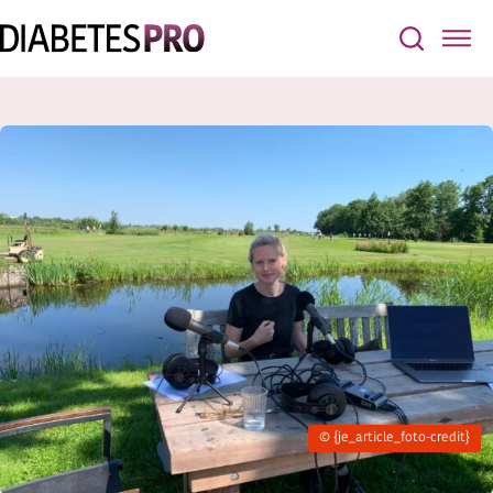
© {je_article_foto-credit}