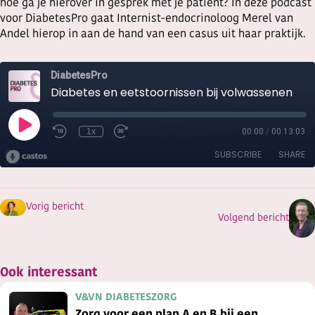
hoe ga je hierover in gesprek met je patiënt? In deze podcast
voor DiabetesPro gaat Internist-endocrinoloog Merel van
Andel hierop in aan de hand van een casus uit haar praktijk.
Vorig bericht
Volgend bericht
Ook interessant
V&VN DIABETESZORG