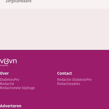
Zorgstandaard
Over
Contact
DiabetesPro
Redactie DiabetesPro
Redactie
Redactieadres
Redactionele bijdrage
Adverteren