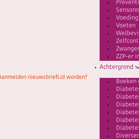
Prevent
Sensore
Voeding
Voeten
Welbev
Zelfcont
Zwanger
ZZP-er i
Achtergrond
Aanmelden nieuwsbrief
Lid worden?
Boeken 
Diabetes
Diabete
Diabet
Diabete
Diabete
Diabete
Diverse