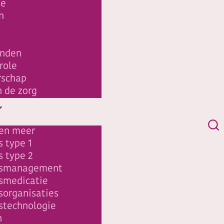
ie
n
inden
role
schap
n de zorg
en meer
 type 1
s type 2
esmanagement
smedicatie
sorganisaties
stechnologie
n