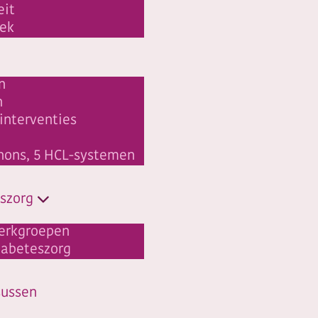
eit
ek
n
n
linterventies
hons, 5 HCL-systemen
szorg
erkgroepen
abeteszorg
sussen