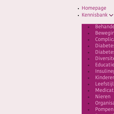
Homepage
Kennisbank
Behande
Bewegi
Complic
Diabete
Diabete
Diversit
Educati
Insulin
Kindere
Leefstijl
Medicat
Nieren
Organis
Pompen