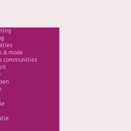
ling
ng
aties
s & mode
s communities
eit
e
epen
n
ie
atie