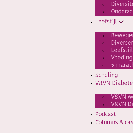
Diversit
Onderzo
Leefstijl
Bewege
Diverse
Leefstij
Voeding
5 marat
Scholing
V&VN Diabete
V&VN w
V&VN Di
Podcast
Columns & ca