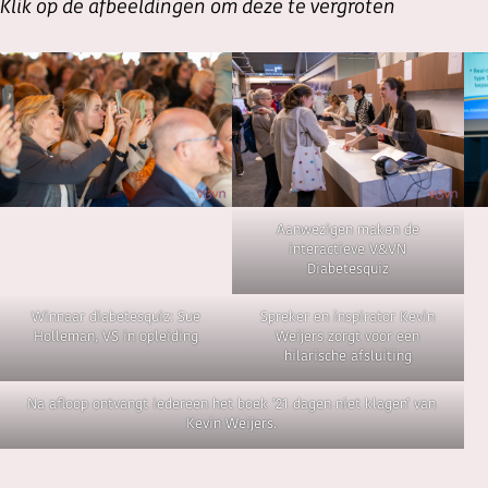
Klik op de afbeeldingen om deze te vergroten
Aanwezigen maken de
interactieve V&VN
Diabetesquiz
Winnaar diabetesquiz: Sue
Spreker en inspirator Kevin
Holleman, VS in opleiding
Weijers zorgt voor een
hilarische afsluiting
Na afloop ontvangt iedereen het boek ’21 dagen niet klagen’ van
Kevin Weijers.