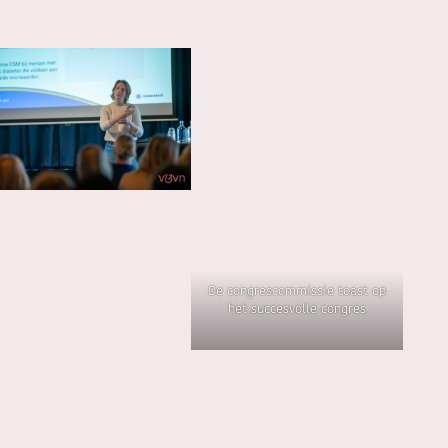
De congrescommissie toast op
het succesvolle congres