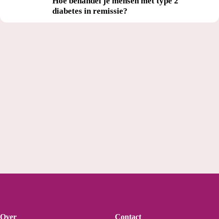
Hoe behandel je mensen met type 2
diabetes in remissie?
Over
Contact