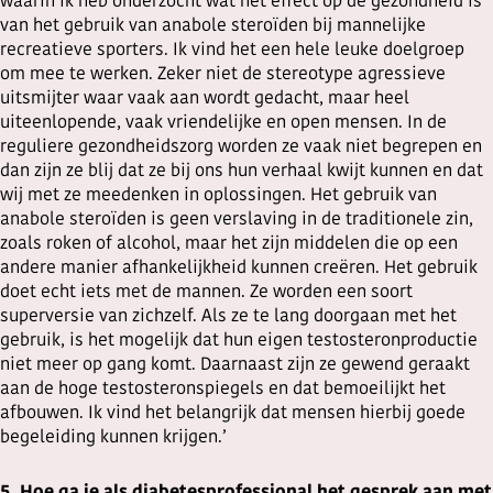
waarin ik heb onderzocht wat het effect op de gezondheid is
van het gebruik van anabole steroïden bij mannelijke
recreatieve sporters. Ik vind het een hele leuke doelgroep
om mee te werken. Zeker niet de stereotype agressieve
uitsmijter waar vaak aan wordt gedacht, maar heel
uiteenlopende, vaak vriendelijke en open mensen. In de
reguliere gezondheidszorg worden ze vaak niet begrepen en
dan zijn ze blij dat ze bij ons hun verhaal kwijt kunnen en dat
wij met ze meedenken in oplossingen. Het gebruik van
anabole steroïden is geen verslaving in de traditionele zin,
zoals roken of alcohol, maar het zijn middelen die op een
andere manier afhankelijkheid kunnen creëren. Het gebruik
doet echt iets met de mannen. Ze worden een soort
superversie van zichzelf. Als ze te lang doorgaan met het
gebruik, is het mogelijk dat hun eigen testosteronproductie
niet meer op gang komt. Daarnaast zijn ze gewend geraakt
aan de hoge testosteronspiegels en dat bemoeilijkt het
afbouwen. Ik vind het belangrijk dat mensen hierbij goede
begeleiding kunnen krijgen.’