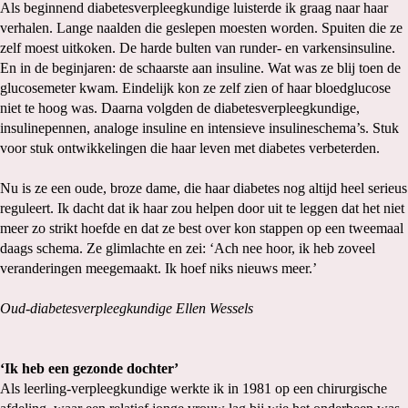
Als beginnend diabetesverpleegkundige luisterde ik graag naar haar
verhalen. Lange naalden die geslepen moesten worden. Spuiten die ze
zelf moest uitkoken. De harde bulten van runder- en varkensinsuline.
En in de beginjaren: de schaarste aan insuline. Wat was ze blij toen de
glucosemeter kwam. Eindelijk kon ze zelf zien of haar bloedglucose
niet te hoog was. Daarna volgden de diabetesverpleegkundige,
insulinepennen, analoge insuline en intensieve insulineschema’s. Stuk
voor stuk ontwikkelingen die haar leven met diabetes verbeterden.
Nu is ze een oude, broze dame, die haar diabetes nog altijd heel serieus
reguleert. Ik dacht dat ik haar zou helpen door uit te leggen dat het niet
meer zo strikt hoefde en dat ze best over kon stappen op een tweemaal
daags schema. Ze glimlachte en zei: ‘Ach nee hoor, ik heb zoveel
veranderingen meegemaakt. Ik hoef niks nieuws meer.’
Oud-diabetesverpleegkundige Ellen Wessels
‘Ik heb een gezonde dochter’
Als leerling-verpleegkundige werkte ik in 1981 op een chirurgische