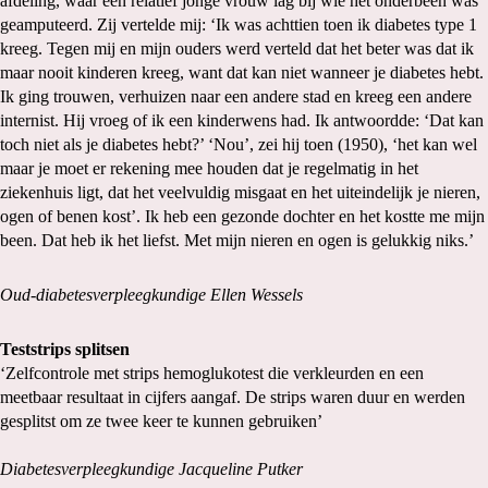
afdeling, waar een relatief jonge vrouw lag bij wie het onderbeen was
geamputeerd. Zij vertelde mij: ‘Ik was achttien toen ik diabetes type 1
kreeg. Tegen mij en mijn ouders werd verteld dat het beter was dat ik
maar nooit kinderen kreeg, want dat kan niet wanneer je diabetes hebt.
Ik ging trouwen, verhuizen naar een andere stad en kreeg een andere
internist. Hij vroeg of ik een kinderwens had. Ik antwoordde: ‘Dat kan
toch niet als je diabetes hebt?’ ‘Nou’, zei hij toen (1950), ‘het kan wel
maar je moet er rekening mee houden dat je regelmatig in het
ziekenhuis ligt, dat het veelvuldig misgaat en het uiteindelijk je nieren,
ogen of benen kost’. Ik heb een gezonde dochter en het kostte me mijn
been. Dat heb ik het liefst. Met mijn nieren en ogen is gelukkig niks.’
Oud-diabetesverpleegkundige Ellen Wessels
Teststrips splitsen
‘Zelfcontrole met strips hemoglukotest die verkleurden en een
meetbaar resultaat in cijfers aangaf. De strips waren duur en werden
gesplitst om ze twee keer te kunnen gebruiken’
Diabetesverpleegkundige Jacqueline Putker