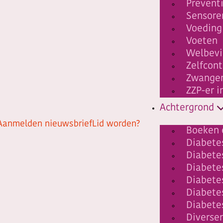
Prevent
Sensore
Voeding
Voeten
Welbev
Zelfcont
Zwanger
ZZP-er i
Achtergrond
Aanmelden nieuwsbrief
Lid worden?
Boeken 
Diabetes
Diabete
Diabet
Diabete
Diabete
Diabete
Diverse