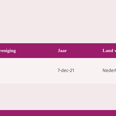
reniging
Jaar
Land 
7-dec-21
Neder