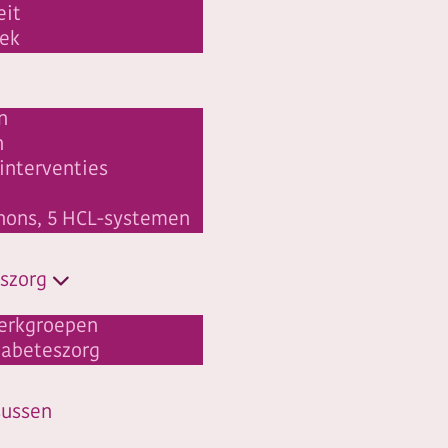
eit
ek
n
n
linterventies
hons, 5 HCL-systemen
szorg
erkgroepen
abeteszorg
sussen