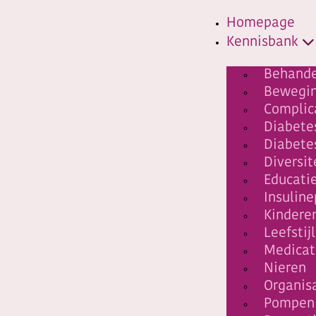
Homepage
Kennisbank
Behande
Bewegi
Complic
Diabete
Diabete
Diversit
Educati
Insulin
Kindere
Leefstijl
Medicat
Nieren
Organis
Pompen