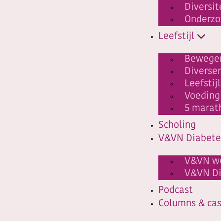
Diversit
Onderzo
Leefstijl
Bewege
Diverse
Leefstij
Voeding
5 marat
Scholing
V&VN Diabete
V&VN w
V&VN Di
Podcast
Columns & ca