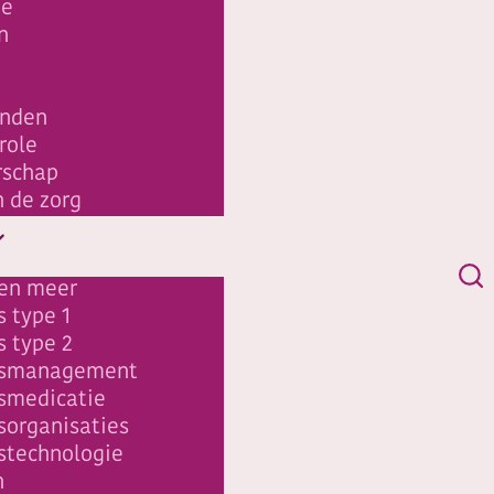
ie
n
inden
role
schap
n de zorg
en meer
 type 1
s type 2
esmanagement
smedicatie
sorganisaties
stechnologie
n