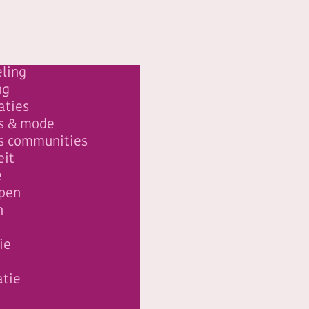
ling
ng
aties
s & mode
s communities
eit
e
epen
n
ie
atie