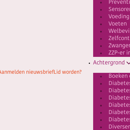
Prevent
Sensore
Voeding
Voeten
Welbev
Zelfcont
Zwanger
ZZP-er i
Achtergrond
Aanmelden nieuwsbrief
Lid worden?
Boeken 
Diabetes
Diabete
Diabet
Diabete
Diabete
Diabete
Diverse