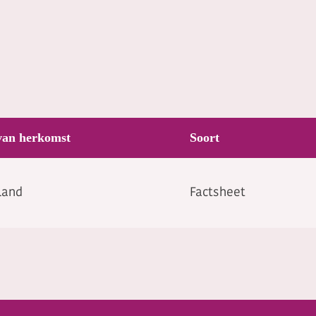
van herkomst
Soort
land
Factsheet