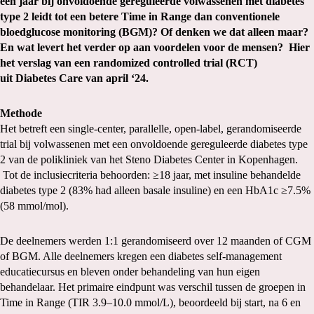
één jaar bij onvoldoende gereguleerde volwassenen met diabetes
type 2 leidt tot een betere Time in Range dan conventionele
bloedglucose monitoring (BGM)? Of denken we dat alleen maar?
En wat levert het verder op aan voordelen voor de mensen? Hier
het verslag van een randomized controlled trial (RCT)
uit Diabetes Care van april ‘24.
Methode
Het betreft een single-center, parallelle, open-label, gerandomiseerde
trial bij volwassenen met een onvoldoende gereguleerde diabetes type
2 van de polikliniek van het Steno Diabetes Center in Kopenhagen.
Tot de inclusiecriteria behoorden: ≥18 jaar, met insuline behandelde
diabetes type 2 (83% had alleen basale insuline) en een HbA1c ≥7.5%
(58 mmol/mol).
De deelnemers werden 1:1 gerandomiseerd over 12 maanden of CGM
of BGM. Alle deelnemers kregen een diabetes self-management
educatiecursus en bleven onder behandeling van hun eigen
behandelaar. Het primaire eindpunt was verschil tussen de groepen in
Time in Range (TIR 3.9–10.0 mmol/L), beoordeeld bij start, na 6 en