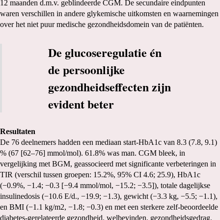
12 maanden d.m.v. geblindeerde CGM. De secundaire eindpunten
waren verschillen in andere glykemische uitkomsten en waarnemingen
over het niet puur medische gezondheidsdomein van de patiënten.
De glucoseregulatie én
de persoonlijke
gezondheidseffecten zijn
evident beter
Resultaten
De 76 deelnemers hadden een mediaan start-HbA1c van 8.3 (7.8, 9.1)
% (67 [62–76] mmol/mol). 61.8% was man. CGM bleek, in
vergelijking met BGM, geassocieerd met significante verbeteringen in
TIR (verschil tussen groepen: 15.2%, 95% CI 4.6; 25.9), HbA1c
(−0.9%, −1.4; −0.3 [−9.4 mmol/mol, −15.2; −3.5]), totale dagelijkse
insulinedosis (−10.6 E/d., −19.9; −1.3), gewicht (−3.3 kg, −5.5; −1.1),
en BMI (−1.1 kg/m2, −1.8; −0.3) en met een sterkere zelf-beoordeelde
diabetes-gerelateerde gezondheid, welbevinden, gezondheidsgedrag.