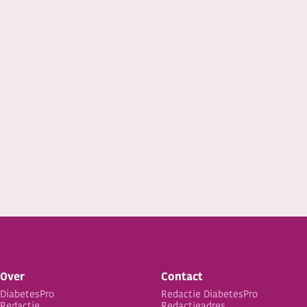
Over
Contact
DiabetesPro
Redactie DiabetesPro
Redactie
Redactieadres