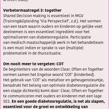
& Sezer, 2022).
Verbetermaatregel 3: together
Shared Decision making is essentieel in MGV
(Training&Opleiding ‘Via Perspectief’, z.d.). Het vormen
van een team waarin ouders en kinderen op gelijke voet
deelnemen is een essentieel ingrediënt voor het
optimaliseren van diabetesregulatie. Participatie
van medisch maatschappelijk werk in het behandelteam
is een must indien er sprake is van (multiple)
problematiek in de thuissituatie.
Om nooit meer te vergeten: COT
De beginletters van de woorden Clear, Often en Together
vormen samen het Engelse woord ‘COT’ (kinderbed).
Het gebruik van ‘COT’ als metafoor en geheugensteuntje,
benadrukt het belang van optimale diabetesregulatie die
een stapje dichterbij komt door: Clear, Often en Together
te communiceren met ouders en kinderen met een lage
SES.
En een goede diabetesregulatie, is net als slapen,
essentieel voor de groei en ontwikkeling van