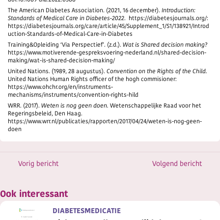
doi:10.1089-dia.2022.0388
The American Diabetes Association. (2021, 16 december).
Introduction:
Standards of Medical Care in Diabetes-2022
. https://diabetesjournals.org/:
https://diabetesjournals.org/care/article/45/Supplement_1/S1/138921/Introd
uction-Standards-of-Medical-Care-in-Diabetes
Training&Opleiding ‘Via Perspectief’. (z.d.).
Wat is Shared decision making?
https://www.motiverende-gespreksvoering-nederland.nl/shared-decision-
making/wat-is-shared-decision-making/
United Nations. (1989, 28 augustus).
Convention on the Rights of the Child
.
United Nations Human Rights officer of the hogh commisioner:
https://www.ohchr.org/en/instruments-
mechanisms/instruments/convention-rights-hild
WRR. (2017).
Weten is nog geen doen.
Wetenschappelijke Raad voor het
Regeringsbeleid, Den Haag.
https://www.wrr.nl/publicaties/rapporten/2017/04/24/weten-is-nog-geen-
doen
Vorig bericht
Volgend bericht
Ook interessant
DIABETESMEDICATIE