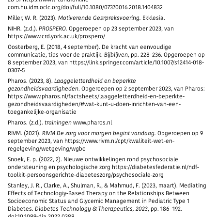
28-37 https://www-tandfonline-
com.hu.idm.oclc.org/doi/full/10.1080/07370016.2018.1404832
Miller, W. R. (2023).
Motiverende Gesrpreksvoering.
Ekklesia.
NIHR. (z.d.).
PROSPERO.
Opgeroepen op 23 september 2023, van
https://www.crd.york.ac.uk/prospero/
Oosterberg, E. (2018, 4 september). De kracht van eenvoudige
communicatie, tips voor de praktijk.
Bijblijven
, pp. 228–236. Opgeroepen op
8 september 2023, van https://link.springer.com/article/10.1007/s12414-018-
0307-5
Pharos. (2023, 8).
Laaggeletterdheid en beperkte
gezondheidsvaardigheden
. Opgeroepen op 2 september 2023, van Pharos:
https://www.pharos.nl/factsheets/laaggeletterdheid-en-beperkte-
gezondheidsvaardigheden/#wat-kunt-u-doen-inrichten-van-een-
toegankelijke-organisatie
Pharos. (z.d.).
trainingen
www.pharos.nl
RIVM. (2021).
RIVM De zorg voor morgen begint vandaag.
Opgeroepen op 9
september 2023, van https://www.rivm.nl/cpt/kwaliteit-wet-en-
regelgeving/wetgeving/wgbo
Snoek, E. p. (2022, 2). Nieuwe ontwikkelingen rond psychosociale
ondersteuning en psychologische zorg https://diabetesfederatie.nl/ndf-
toolkit-persoonsgerichte-diabeteszorg/psychosociale-zorg
Stanley, J. R., Clarke, A., Shulman, R., & Mahmud, F. (2023, maart). Mediating
Effects of Technologiy-Based Therapy on the Relationships Between
Socioeconomic Status and Glycemic Management in Pediatric Type 1
Diabetes.
Diabetes Technology & Therapeutics, 2023
, pp. 186 -192.