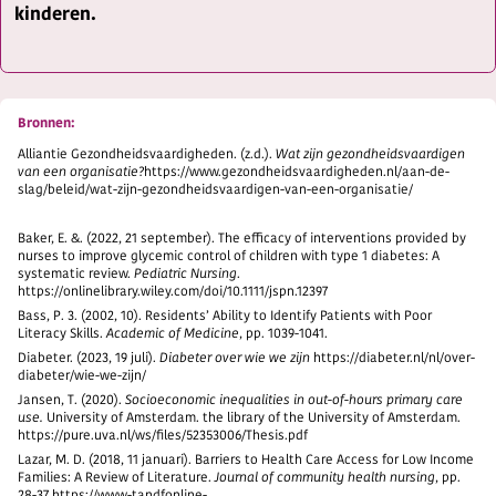
kinderen.
Bronnen:
Alliantie Gezondheidsvaardigheden. (z.d.).
Wat zijn gezondheidsvaardigen
van een organisatie?
https://www.gezondheidsvaardigheden.nl/aan-de-
slag/beleid/wat-zijn-gezondheidsvaardigen-van-een-organisatie/
Baker, E. &. (2022, 21 september). The efficacy of interventions provided by
nurses to improve glycemic control of children with type 1 diabetes: A
systematic review.
Pediatric Nursing
.
https://onlinelibrary.wiley.com/doi/10.1111/jspn.12397
Bass, P. 3. (2002, 10). Residents’ Ability to Identify Patients with Poor
Literacy Skills.
Academic of Medicine
, pp. 1039-1041.
Diabeter. (2023, 19 juli).
Diabeter over wie we zijn
https://diabeter.nl/nl/over-
diabeter/wie-we-zijn/
Jansen, T. (2020).
Socioeconomic inequalities in out-of-hours primary care
use.
University of Amsterdam. the library of the University of Amsterdam.
https://pure.uva.nl/ws/files/52353006/Thesis.pdf
Lazar, M. D. (2018, 11 januari). Barriers to Health Care Access for Low Income
Families: A Review of Literature.
Journal of community health nursing
, pp.