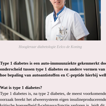
Hoogleraar diabetologie Eelco de Koning
Type 1 diabetes is een auto-immuunziekte gekenmerkt door
onderscheid tussen type 1 diabetes en andere vormen van di
hoe bepaling van autoantistoffen en C-peptide hierbij wel
Wat is type 1 diabetes?
Type 1 diabetes is, na type 2 diabetes, de meest voorkomen
oorzaak breekt het afweersysteem eigen insulineproducerende
kritische hoeveelheid β-celmassa/functie verloren is, leidt di