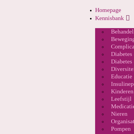
Homepage
Kennisbank
Behandel
Bewegin
Complica
Diabetes
Diabetes
Diversite
Educatie
Insuline
Kinderen
Leefstijl
Medicati
Nieren
Organisa
Pompen