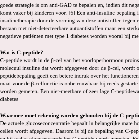
goede strategie is om anti-GAD te bepalen en, indien dit nega
komt vaker bij kinderen voor. [6] Een anti-insuline bepaling is
insulinetherapie door de vorming van deze antistoffen tegen e
bestaan met niet-detecteerbare autoantistoffen maar een sterk
negatieve patiënten met type 1 diabetes worden vooral bij m
Wat is C-peptide?
C-peptide wordt in de β-cel van het voorloperhormoon proinsu
molecuul insuline dat wordt afgegeven door de β-cel, wordt
peptidebepaling geeft een betere indruk over het functioneren
maat voor de β-celfunctie is onbetrouwbaar bij reeds gestart
worden gemeten. Een niet-meetbare of zeer lage C-peptidewaa
diabetes
Waarmee moet rekening worden gehouden bij de C-pepti
De actuele glucoseconcentratie bepaalt in belangrijke mate h
cellen wordt afgegeven. Daarom is bij de bepaling van C-pepti
en bij welke glucosewaarde het C-peptide wordt gemeten. Er