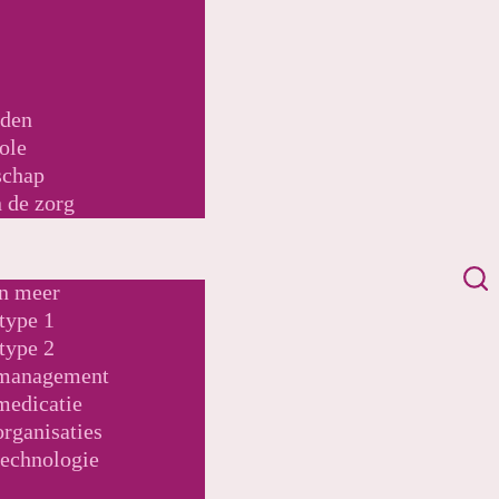
e
nden
ole
schap
 de zorg
n meer
type 1
type 2
smanagement
medicatie
rganisaties
technologie