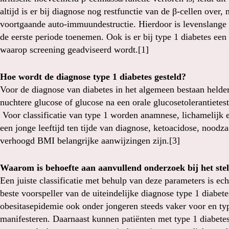
altijd is er bij diagnose nog restfunctie van de β-cellen over,
voortgaande auto-immuundestructie. Hierdoor is levenslange 
de eerste periode toenemen. Ook is er bij type 1 diabetes e
waarop screening geadviseerd wordt.[1]
Hoe wordt de diagnose type 1 diabetes gesteld?
Voor de diagnose van diabetes in het algemeen bestaan helder
nuchtere glucose of glucose na een orale glucosetolerantiet
Voor classificatie van type 1 worden anamnese, lichamelijk 
een jonge leeftijd ten tijde van diagnose, ketoacidose, noodzaa
verhoogd BMI belangrijke aanwijzingen zijn.[3]
Waarom is behoefte aan aanvullend onderzoek bij het stel
Een juiste classificatie met behulp van deze parameters is echt
beste voorspeller van de uiteindelijke diagnose type 1 diabet
obesitasepidemie ook onder jongeren steeds vaker voor en typ
manifesteren. Daarnaast kunnen patiënten met type 1 diabete