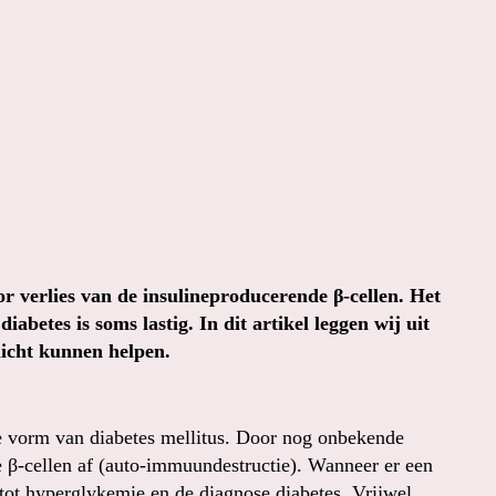
 verlies van de insulineproducerende β-cellen. Het
abetes is soms lastig. In dit artikel leggen wij uit
licht kunnen helpen.
de vorm van diabetes mellitus. Door nog onbekende
 β-cellen af (auto-immuundestructie). Wanneer er een
t tot hyperglykemie en de diagnose diabetes. Vrijwel