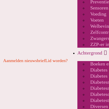
Preventi
Sensoren
Voeding
Voeten
Welbevi
Zelfcontr
Zwanger
ZZP-er in
Achtergrond
Aanmelden nieuwsbrief
Lid worden?
Boeken e
Diabetes 
Diabetes 
Diabete
Diabetes
Diabeteso
Diabetes
Diversen