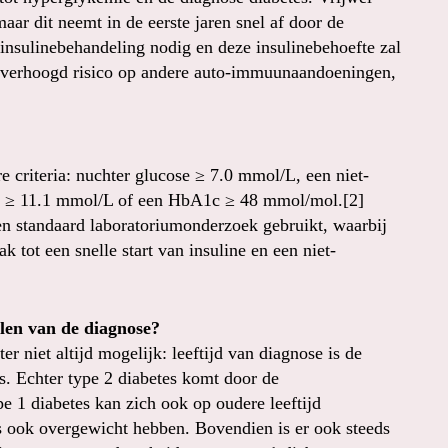
 maar dit neemt in de eerste jaren snel af door de
insulinebehandeling nodig en deze insulinebehoefte zal
en verhoogd risico op andere auto-immuunaandoeningen,
e criteria: nuchter glucose ≥ 7.0 mmol/L, een niet-
est ≥ 11.1 mmol/L of een HbA1c ≥ 48 mmol/mol.[2]
en standaard laboratoriumonderzoek gebruikt, waarbij
k tot een snelle start van insuline en een niet-
len van de diagnose?
er niet altijd mogelijk: leeftijd van diagnose is de
es. Echter type 2 diabetes komt door de
e 1 diabetes kan zich ook op oudere leeftijd
s ook overgewicht hebben. Bovendien is er ook steeds