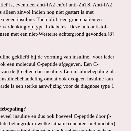
tief is, eventueel anti-IA2 en/of anti-ZnT8. Anti-IA2
 alleen zinvol indien nog niet gestart is met
xogeen insuline. Toch blijft een groep patiënten
e verdenking op type 1 diabetes. Deze autoantistof-
ensen met een niet-Westerse achtergrond gevonden.[8]
line gekliefd bij de vorming van insuline. Voor ieder
 ook een molecuul C-peptide afgegeven. Een C-
 van de β-cellen dan insuline. Een insulinebepaling als
e insulinebehandeling omdat ook exogeen insuline kan
rde is een sterke aanwijzing voor de diagnose type 1
debepaling?
oeveel insuline en dus ook hoeveel C-peptide door β-
de belangrijk in welke situatie (nuchter, niet nuchter)
 kunnen stimulatietesten van β-cellen worden gedaan