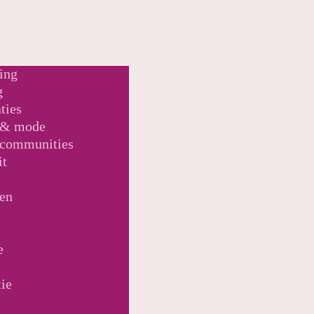
ing
g
ties
 & mode
 communities
it
pen
e
tie