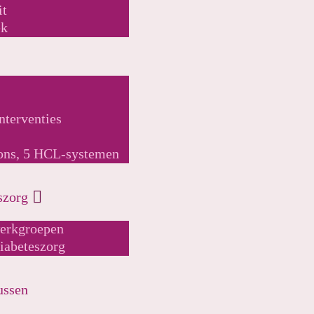
it
ek
interventies
ons, 5 HCL-systemen
szorg
rkgroepen
abeteszorg
ussen