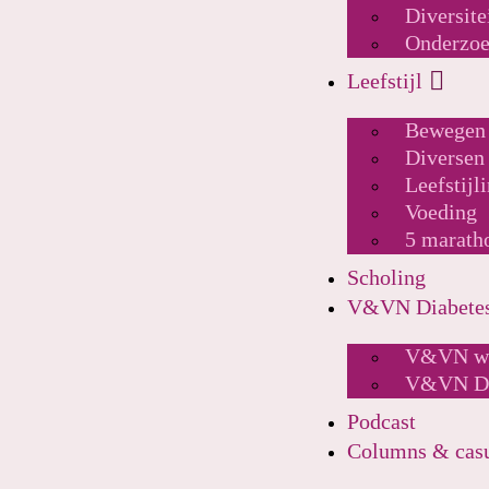
Diversite
Onderzo
Leefstijl
Bewegen
Diversen
Leefstijl
Voeding
5 marath
Scholing
V&VN Diabete
V&VN we
V&VN Di
Podcast
Columns & cas